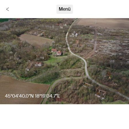
Stumme Zeugen
Menü
Zurück
45°04'40.0"N 18°19'04.7"E