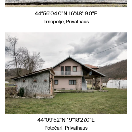
44°56'04.0"N 16°48'19.0"E
Trnopolje, Privathaus
44°09'52"N 19°18'27.0"E
Potočari, Privathaus