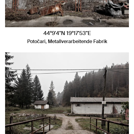
44°9'4"N 19°17'53"E
Potočari, Metallverarbeitende Fabrik