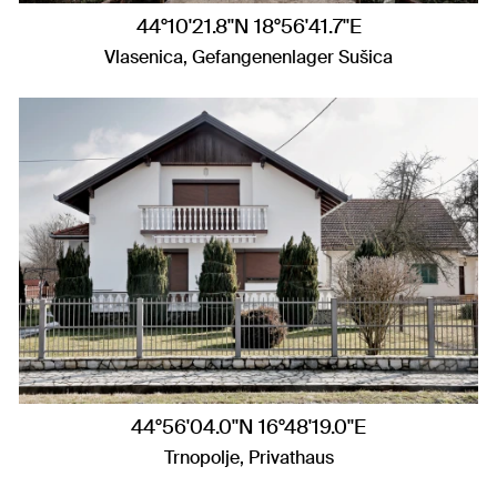
44°10'21.8"N 18°56'41.7"E
Vlasenica, Gefangenenlager Sušica
44°56'04.0"N 16°48'19.0"E
Trnopolje, Privathaus