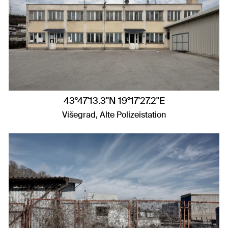
43°47'13.3"N 19°17'27.2"E
Višegrad, Alte Polizeistation