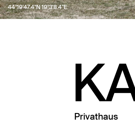
44°19'47.4"N 19°3'8.4"E
K
Privathaus