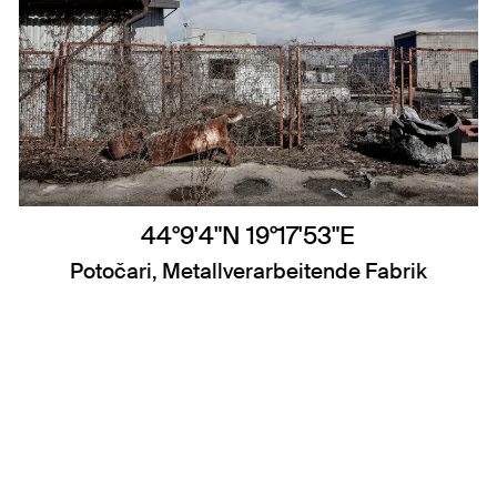
44°9'4"N 19°17'53"E
Potočari, Metallverarbeitende Fabrik